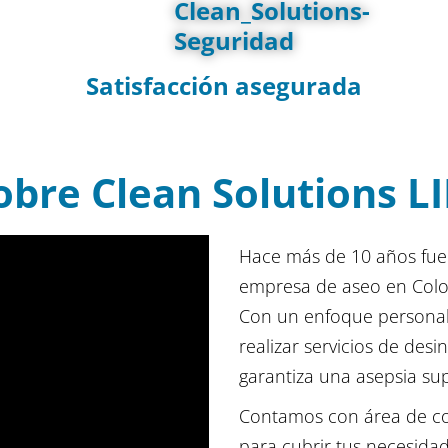
Satisfacción asegurada
a
obre Clean Solutions L
Hace más de 10 años fue 
empresa de aseo en Colo
Con un enfoque persona
realizar servicios de desi
garantiza una asepsia sup
Contamos con área de cob
para cubrir tus necesida