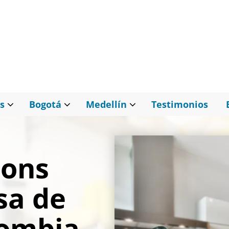
s
Bogotá
Medellín
Testimonios
ions
sa de
lombia